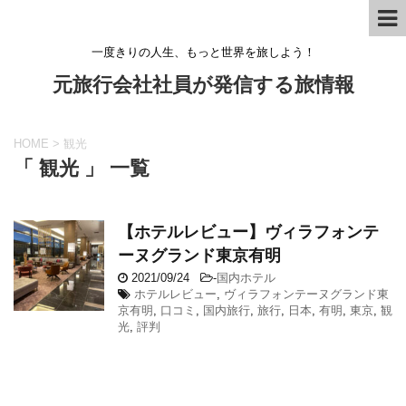
一度きりの人生、もっと世界を旅しよう！
元旅行会社社員が発信する旅情報
HOME
>
観光
「 観光 」 一覧
【ホテルレビュー】ヴィラフォンテ
ーヌグランド東京有明
2021/09/24
-
国内ホテル
ホテルレビュー
,
ヴィラフォンテーヌグランド東
京有明
,
口コミ
,
国内旅行
,
旅行
,
日本
,
有明
,
東京
,
観
光
,
評判