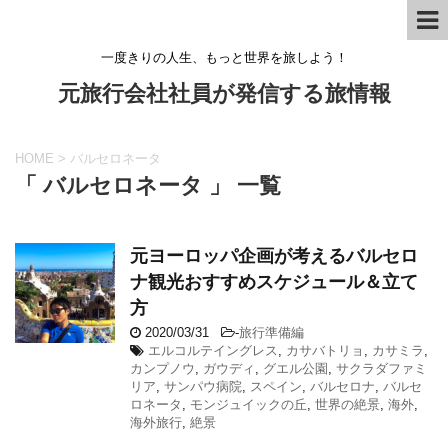
一度きりの人生、もっと世界を旅しよう！
元旅行会社社員が発信する旅情報
HOME
>
バルセロネータ
「 バルセロネータ 」 一覧
元ヨーロッパ企画が考えるバルセロ
ナ観光おすすめスケジュール＆立て
方
2020/03/31
-
旅行準備編
エルコルテイングレス
,
カサバトリョ
,
カサミラ
,
カンプノウ
,
ガウディ
,
グエル公園
,
サクラダファミ
リア
,
サンパウ病院
,
スペイン
,
バルセロナ
,
バルセ
ロネータ
,
モンジュイックの丘
,
世界の絶景
,
海外
,
海外旅行
,
絶景